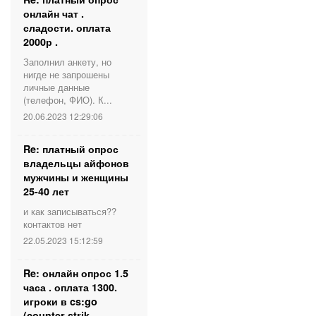
онлайн чат .
сладости. оплата
2000р .
Заполнил анкету, но
нигде не запрошены
личные данные
(телефон, ФИО). К...
20.06.2023 12:29:06
Re: платный опрос
владельцы айфонов
мужчины и женщины
25-40 лет
и как записываться??
контактов нет
22.05.2023 15:12:59
Re: онлайн опрос 1.5
часа . оплата 1300.
игроки в cs:go
(counter strik...