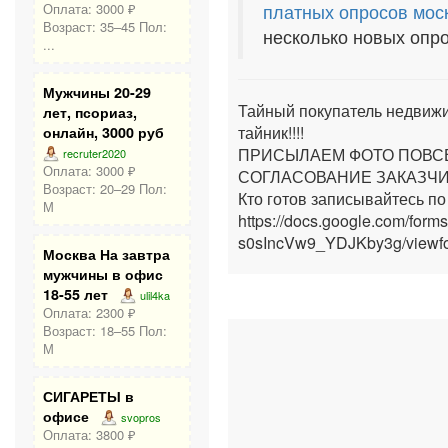
платных опросов мос
Оплата: 3000 ₽
Возраст: 35–45 Пол:
несколько новых опро
...
Мужчины 20-29
Тайный покупатель недви
лет, псориаз,
тайник!!!!
онлайн, 3000 руб
ПРИСЫЛАЕМ ФОТО ПОВСЕ
recruter2020
Оплата: 3000 ₽
СОГЛАСОВАНИЕ ЗАКАЗЧИ
Возраст: 20–29 Пол:
Кто готов записывайтесь по
М
https://docs.google.com/
s0sIncVw9_YDJKby3g/viewf
Москва На завтра
мужчины в офис
18-55 лет
ulil4ka
Оплата: 2300 ₽
Возраст: 18–55 Пол:
М
СИГАРЕТЫ в
офисе
svopros
Оплата: 3800 ₽