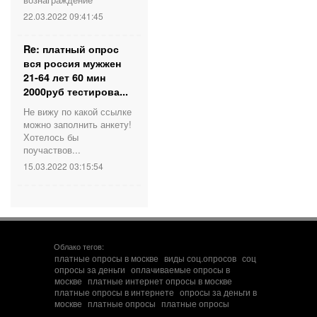
22.03.2022 09:41:45
Re: платный опрос
вся россия мужжен
21-64 лет 60 мин
2000руб тестирова...
Не вижу по какой ссылке
можно заполнить анкету!
Хотелось бы
поучаствов...
15.03.2022 03:15:54
Облако тегов:
платные опросы в москве
виды соц.опросов
соц
опросы за деньги
оплачиваемые опросы в
москве
платные интернет опросы в москве
платные опросы в интернете
опросы за деньги в
москве
платные опросы
платные опросы