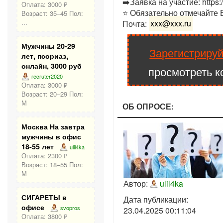
➡️Заявка на участие: https
Оплата: 3000 ₽
⭐️ Обязательно отмечай
Возраст: 35–45 Пол:
...
Почта:
xxx@xxx.ru
Мужчины 20-29
Зарегистрируй
лет, псориаз,
онлайн, 3000 руб
просмотреть к
recruter2020
Оплата: 3000 ₽
Возраст: 20–29 Пол:
М
ОБ ОПРОСЕ:
Москва На завтра
мужчины в офис
18-55 лет
ulil4ka
Оплата: 2300 ₽
Возраст: 18–55 Пол:
М
Автор:
ulil4ka
СИГАРЕТЫ в
Дата публикации:
офисе
svopros
23.04.2025 00:11:04
Оплата: 3800 ₽