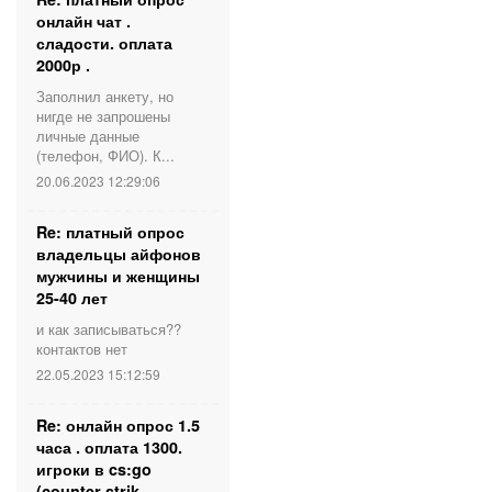
онлайн чат .
сладости. оплата
2000р .
Заполнил анкету, но
нигде не запрошены
личные данные
(телефон, ФИО). К...
20.06.2023 12:29:06
Re: платный опрос
владельцы айфонов
мужчины и женщины
25-40 лет
и как записываться??
контактов нет
22.05.2023 15:12:59
Re: онлайн опрос 1.5
часа . оплата 1300.
игроки в cs:go
(counter strik...