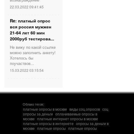
22.03.2022 09:41:45
Re: платный опрос
вся россия мужжен
21-64 лет 60 мин
2000руб тестирова...
Не вижу по какой ссылке
можно заполнить анкету!
Хотелось бы
поучаствов...
15.03.2022 03:15:54
Облако тегов:
платные опросы в москве
виды соц.опросов
соц
опросы за деньги
оплачиваемые опросы в
москве
платные интернет опросы в москве
платные опросы в интернете
опросы за деньги в
москве
платные опросы
платные опросы