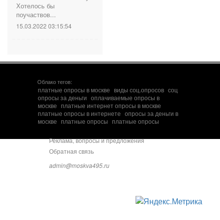
Хотелось бы
поучаствов...
15.03.2022 03:15:54
Облако тегов:
платные опросы в москве
виды соц.опросов
соц
опросы за деньги
оплачиваемые опросы в
москве
платные интернет опросы в москве
платные опросы в интернете
опросы за деньги в
москве
платные опросы
платные опросы
Реклама, вопросы и предложения
Обратная связь
admin@moskva495.ru