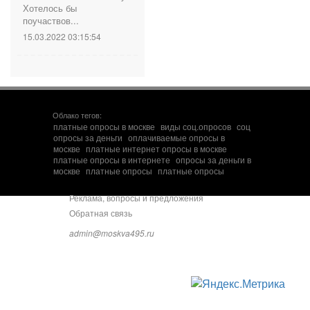
Хотелось бы
поучаствов...
15.03.2022 03:15:54
Облако тегов:
платные опросы в москве
виды соц.опросов
соц
опросы за деньги
оплачиваемые опросы в
москве
платные интернет опросы в москве
платные опросы в интернете
опросы за деньги в
москве
платные опросы
платные опросы
Реклама, вопросы и предложения
Обратная связь
admin@moskva495.ru