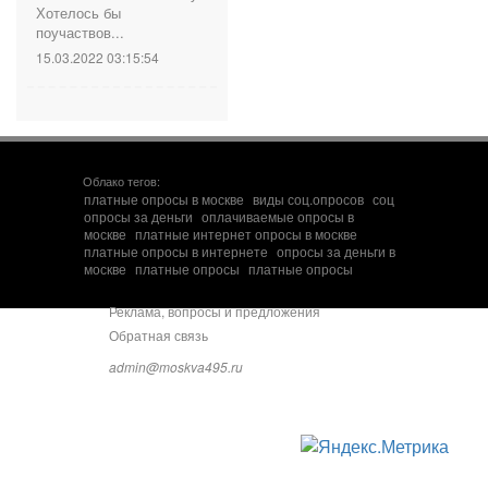
Хотелось бы
поучаствов...
15.03.2022 03:15:54
Облако тегов:
платные опросы в москве
виды соц.опросов
соц
опросы за деньги
оплачиваемые опросы в
москве
платные интернет опросы в москве
платные опросы в интернете
опросы за деньги в
москве
платные опросы
платные опросы
Реклама, вопросы и предложения
Обратная связь
admin@moskva495.ru