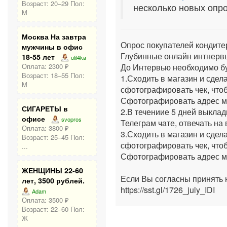
Возраст: 20–29 Пол:
несколько новых опро
М
Москва На завтра
Опрос покупателей кондите
мужчины в офис
Глубинные онлайн интнервь
18-55 лет
ulil4ka
До Интервью необходимо 
Оплата: 2300 ₽
Возраст: 18–55 Пол:
1.Сходить в магазин и сдел
М
сфотографировать чек, что
Сфотографировать адрес м
СИГАРЕТЫ в
2.В течениие 5 дней выкла
офисе
svopros
Телеграм чате, отвечать на
Оплата: 3800 ₽
3.Сходить в магазин и сдел
Возраст: 25–45 Пол:
сфотографировать чек, что
...
Сфотографировать адрес м
ЖЕНЩИНЫ 22-60
Если Вы согласны принять
лет, 3500 рублей.
https://sst.gl/1726_july_IDI
Adam
Оплата: 3500 ₽
Возраст: 22–60 Пол:
Ж